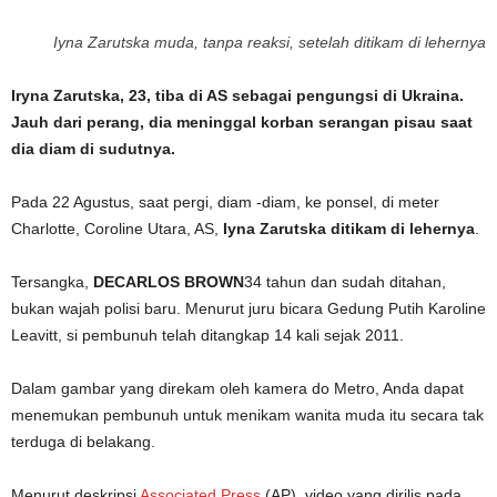
Iyna Zarutska muda, tanpa reaksi, setelah ditikam di lehernya
Iryna Zarutska, 23, tiba di AS sebagai pengungsi di Ukraina.
Jauh dari perang, dia meninggal korban serangan pisau saat
dia diam di sudutnya.
Pada 22 Agustus, saat pergi, diam -diam, ke ponsel, di meter
Charlotte, Coroline Utara, AS,
Iyna Zarutska ditikam di lehernya
.
Tersangka,
DECARLOS BROWN
34 tahun dan sudah ditahan,
bukan wajah polisi baru. Menurut juru bicara Gedung Putih Karoline
Leavitt, si pembunuh telah ditangkap 14 kali sejak 2011.
Dalam gambar yang direkam oleh kamera do Metro, Anda dapat
menemukan pembunuh untuk menikam wanita muda itu secara tak
terduga di belakang.
Menurut deskripsi
Associated Press
(AP), video yang dirilis pada