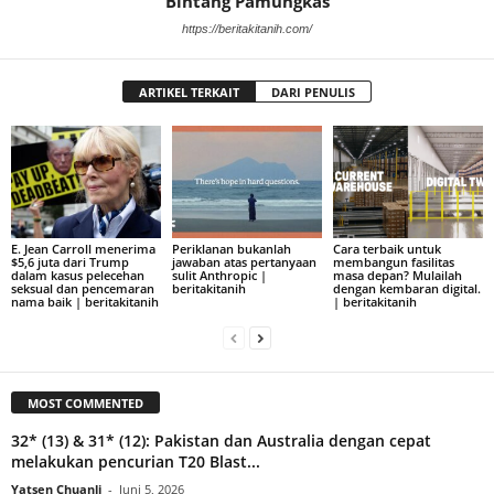
Bintang Pamungkas
https://beritakitanih.com/
ARTIKEL TERKAIT
DARI PENULIS
E. Jean Carroll menerima
Periklanan bukanlah
Cara terbaik untuk
$5,6 juta dari Trump
jawaban atas pertanyaan
membangun fasilitas
dalam kasus pelecehan
sulit Anthropic |
masa depan? Mulailah
seksual dan pencemaran
beritakitanih
dengan kembaran digital.
nama baik | beritakitanih
| beritakitanih
MOST COMMENTED
32* (13) & 31* (12): Pakistan dan Australia dengan cepat
melakukan pencurian T20 Blast...
Yatsen Chuanli
-
Juni 5, 2026