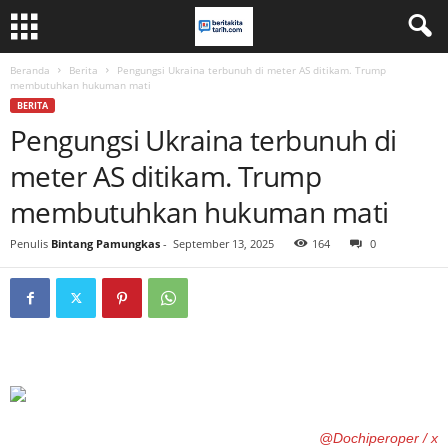
Beranda
Berita
Pengungsi Ukraina terbunuh di meter AS ditikam. Trump
membutuhkan hukuman mati
BERITA
Pengungsi Ukraina terbunuh di
meter AS ditikam. Trump
membutuhkan hukuman mati
Penulis
Bintang Pamungkas
-
September 13, 2025
164
0
@Dochiperoper / x