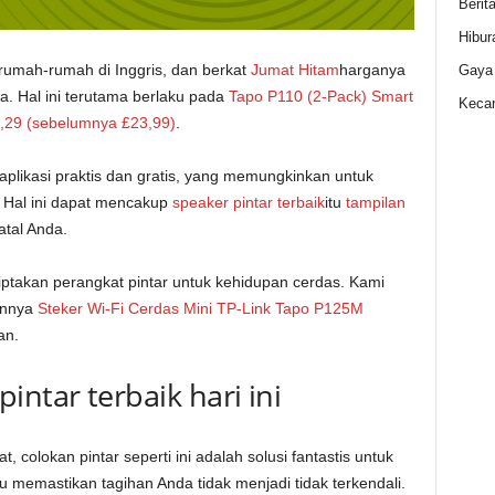
Berit
Hibur
 rumah-rumah di Inggris, dan berkat
Jumat Hitam
harganya
Gaya
a. Hal ini terutama berlaku pada
Tapo P110 (2-Pack) Smart
Kecan
4,29 (sebelumnya £23,99)
.
plikasi praktis dan gratis, yang memungkinkan untuk
 Hal ini dapat mencakup
speaker pintar terbaik
itu
tampilan
tal Anda.
ptakan perangkat pintar untuk kehidupan cerdas. Kami
annya
Steker Wi-Fi Cerdas Mini TP-Link Tapo P125M
an.
intar terbaik hari ini
 colokan pintar seperti ini adalah solusi fantastis untuk
emastikan tagihan Anda tidak menjadi tidak terkendali.