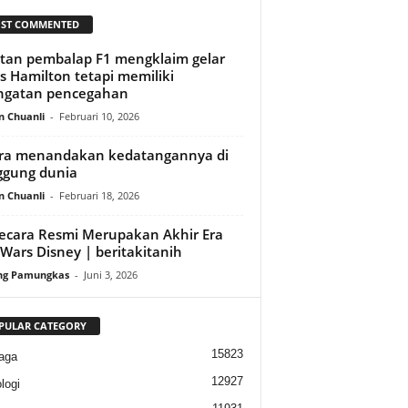
ST COMMENTED
an pembalap F1 mengklaim gelar
s Hamilton tetapi memiliki
ngatan pencegahan
n Chuanli
-
Februari 10, 2026
ra menandakan kedatangannya di
ggung dunia
n Chuanli
-
Februari 18, 2026
Secara Resmi Merupakan Akhir Era
 Wars Disney | beritakitanih
ng Pamungkas
-
Juni 3, 2026
PULAR CATEGORY
15823
aga
12927
logi