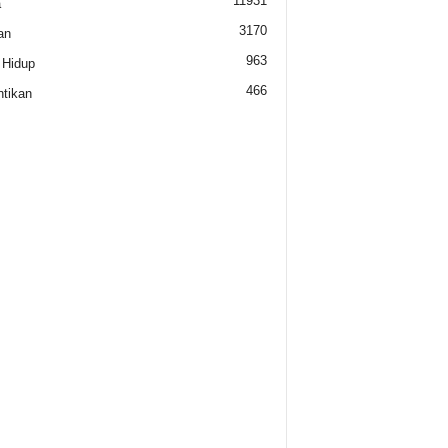
11931
a
3170
an
963
 Hidup
466
tikan