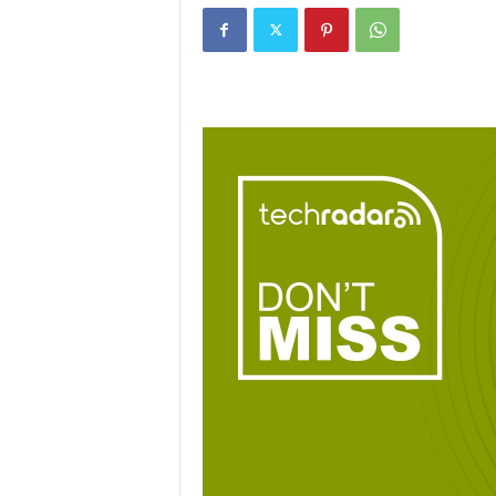
i
t
a
n
i
h
.
c
o
m