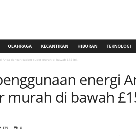
OLAHRAGA
KECANTIKAN
HIBURAN
TEKNOLOGI
i Anda dengan gadget super murah di bawah £15 ini...
penggunaan energi 
 murah di bawah £15 
139
0