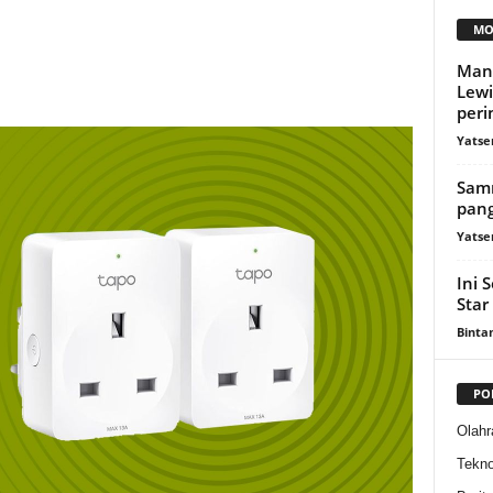
MO
Mant
Lewi
peri
Yatse
Sam
pan
Yatse
Ini 
Star
Binta
PO
Olahr
Tekno