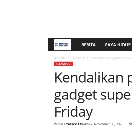
BERITA
GAYA HIDUP
b
e
Beranda
Teknologi
Kendalikan penggunaan energ
TEKNOLOGI
Kendalikan 
r
i
gadget super
t
Friday
a
k
Penulis
Yatsen Chuanli
-
November 30, 2025