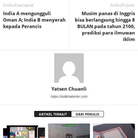
Artikulli paraprak
Artikulli tjetër
India A mengungguli
Musim panas di Inggris
Oman A; India B menyerah
bisa berlangsung hingga 8
kepada Perancis
BULAN pada tahun 2100,
prediksi para ilmuwan
iklim
Yatsen Chuanli
https://anlikhaberler.com
ARTIKEL TERKAIT
DARI PENULIS