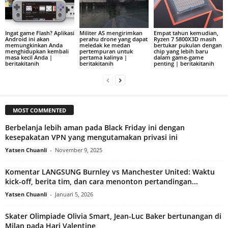
Ingat game Flash? Aplikasi
Militer AS mengirimkan
Empat tahun kemudian,
Android ini akan
perahu drone yang dapat
Ryzen 7 5800X3D masih
memungkinkan Anda
meledak ke medan
bertukar pukulan dengan
menghidupkan kembali
pertempuran untuk
chip yang lebih baru
masa kecil Anda |
pertama kalinya |
dalam game-game
beritakitanih
beritakitanih
penting | beritakitanih
MOST COMMENTED
Berbelanja lebih aman pada Black Friday ini dengan
kesepakatan VPN yang mengutamakan privasi ini
Yatsen Chuanli
-
November 9, 2025
Komentar LANGSUNG Burnley vs Manchester United: Waktu
kick-off, berita tim, dan cara menonton pertandingan...
Yatsen Chuanli
-
Januari 5, 2026
Skater Olimpiade Olivia Smart, Jean-Luc Baker bertunangan di
Milan pada Hari Valentine