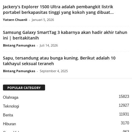
Jackery’s Explorer 1500 Ultra adalah pembangkit listrik
portabel berkapasitas tinggi yang kokoh yang dibuat...
Yatsen Chuanli
-
Januari 5, 2026
Samsung Galaxy SmartTag 3 kabarnya akan hadir akhir tahun
ini | beritakitanih
Bintang Pamungkas
-
Juli 14, 2026
Sapu, tersandung atau bunga kuning. Berikut adalah 10
takhayul seksual teraneh
Bintang Pamungkas
-
September 4, 2025
POPULAR CATEGORY
15823
Olahraga
12927
Teknologi
11931
Berita
3170
Hiburan
963