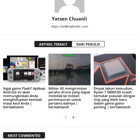
Yatsen Chuanli
https://anlikhaberler.com
ARTIKEL TERKAIT
DARI PENULIS
Ingat game Flash? Aplikasi
Militer AS mengirimkan
Empat tahun kemudian,
Android ini akan
perahu drone yang dapat
Ryzen 7 5800X3D masih
memungkinkan Anda
meledak ke medan
bertukar pukulan dengan
menghidupkan kembali
pertempuran untuk
chip yang lebih baru
masa kecil Anda |
pertama kalinya |
dalam game-game
beritakitanih
beritakitanih
penting | beritakitanih
MOST COMMENTED