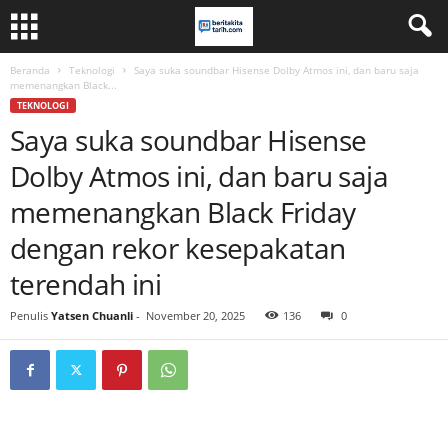
Beranda
Teknologi
Saya suka soundbar Hisense Dolby Atmos ini, dan baru saja
memenangkan Black...
TEKNOLOGI
Saya suka soundbar Hisense
Dolby Atmos ini, dan baru saja
memenangkan Black Friday
dengan rekor kesepakatan
terendah ini
Penulis
Yatsen Chuanli
-
November 20, 2025
136
0