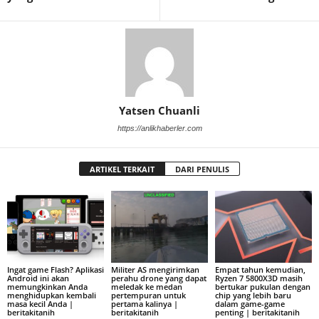
Yatsen Chuanli
https://anlikhaberler.com
ARTIKEL TERKAIT
DARI PENULIS
Ingat game Flash? Aplikasi
Militer AS mengirimkan
Empat tahun kemudian,
Android ini akan
perahu drone yang dapat
Ryzen 7 5800X3D masih
memungkinkan Anda
meledak ke medan
bertukar pukulan dengan
menghidupkan kembali
pertempuran untuk
chip yang lebih baru
masa kecil Anda |
pertama kalinya |
dalam game-game
beritakitanih
beritakitanih
penting | beritakitanih