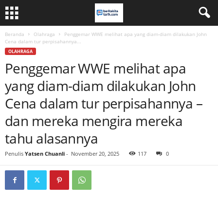
Beranda
Olahraga
Penggemar WWE melihat apa yang diam-diam dilakukan John
Cena dalam tur perpisahannya...
OLAHRAGA
Penggemar WWE melihat apa
yang diam-diam dilakukan John
Cena dalam tur perpisahannya –
dan mereka mengira mereka
tahu alasannya
Penulis
Yatsen Chuanli
-
November 20, 2025
117
0