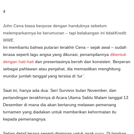
4
John Cena biasa berpose dengan handuknya sebelum
melemparkannya ke kerumunan – tapi belakangan ini tidak
Kredit:
WWE
Ini membantu bahwa putaran terakhir Cena – sejak awal – sudah
terasa seperti lagu angsa yang dikurasi, penampilannya
dibentuk
dengan hati-hati
dan presentasinya bersih dan konsisten. Berperan
sebagai pahlawan atau penjahat, dia memastikan menghitung
mundur jumlah tanggal yang tersisa di ‘tur’.
Saat ini, hanya ada dua: Seri Survivor bulan November, dan
pertandingan terakhirnya di Acara Utama Sabtu Malam tanggal 13
Desember di mana dia akan bertarung melawan pemenang
turnamen yang diadakan untuk memberikan kehormatan itu
kepada pemenangnya.
Setiap detail terasa seperti disimpan untuk anak cucu. Di lanskap