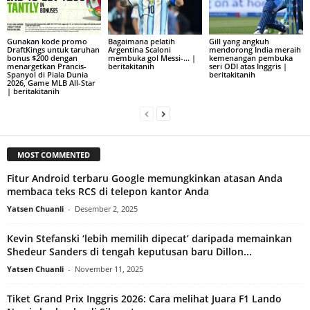
Gunakan kode promo
Bagaimana pelatih
Gill yang angkuh
DraftKings untuk taruhan
Argentina Scaloni
mendorong India meraih
bonus $200 dengan
membuka gol Messi-… |
kemenangan pembuka
menargetkan Prancis-
beritakitanih
seri ODI atas Inggris |
Spanyol di Piala Dunia
beritakitanih
2026, Game MLB All-Star
| beritakitanih
MOST COMMENTED
Fitur Android terbaru Google memungkinkan atasan Anda
membaca teks RCS di telepon kantor Anda
Yatsen Chuanli
-
Desember 2, 2025
Kevin Stefanski ‘lebih memilih dipecat’ daripada memainkan
Shedeur Sanders di tengah keputusan baru Dillon...
Yatsen Chuanli
-
November 11, 2025
Tiket Grand Prix Inggris 2026: Cara melihat Juara F1 Lando