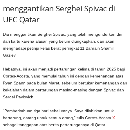
menggantikan Serghei Spivac di
UFC Qatar
Dia menggantikan Serghei Spivac, yang telah mengundurkan diri
dari kartu karena alasan yang belum diungkapkan, dan akan
menghadapi petinju kelas berat peringkat 11 Bahrain Shamil
Gaziev.
Hebatnya, ini akan menjadi pertarungan kelima di tahun 2025 bagi
Cortes-Acosta, yang memulai tahun ini dengan kemenangan atas
Ryan Spann pada bulan Maret, sebelum bertukar kemenangan dan
kekalahan dalam pertarungan masing-masing dengan Spivac dan
Sergei Pavlovich.
“Pemberitahuan tiga hari sebelumnya. Saya dilahirkan untuk
bertarung, datang untuk semua orang,” tulis Cortes-Acosta
X
sebagai tanggapan atas berita pertarungannya di Qatar.