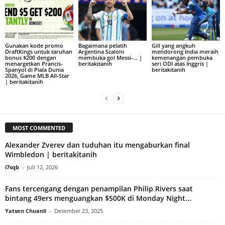
Gunakan kode promo
Bagaimana pelatih
Gill yang angkuh
DraftKings untuk taruhan
Argentina Scaloni
mendorong India meraih
bonus $200 dengan
membuka gol Messi-… |
kemenangan pembuka
menargetkan Prancis-
beritakitanih
seri ODI atas Inggris |
Spanyol di Piala Dunia
beritakitanih
2026, Game MLB All-Star
| beritakitanih
MOST COMMENTED
Alexander Zverev dan tuduhan itu mengaburkan final
Wimbledon | beritakitanih
i7sqb
-
Juli 12, 2026
Fans tercengang dengan penampilan Philip Rivers saat
bintang 49ers menguangkan $500K di Monday Night...
Yatsen Chuanli
-
Desember 23, 2025