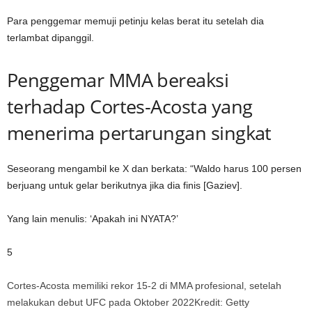
Para penggemar memuji petinju kelas berat itu setelah dia
terlambat dipanggil.
Penggemar MMA bereaksi
terhadap Cortes-Acosta yang
menerima pertarungan singkat
Seseorang mengambil ke X dan berkata: “Waldo harus 100 persen
berjuang untuk gelar berikutnya jika dia finis [Gaziev].
Yang lain menulis: ‘Apakah ini NYATA?’
5
Cortes-Acosta memiliki rekor 15-2 di MMA profesional, setelah
melakukan debut UFC pada Oktober 2022
Kredit: Getty