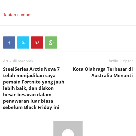
Tautan sumber
Artikulli paraprak
Artikulli tjetër
SteelSeries Arctis Nova 7
Kota Olahraga Terbesar di
telah menjadikan saya
Australia Menanti
pemain Fortnite yang jauh
lebih baik, dan diskon
besar-besaran dalam
penawaran luar biasa
sebelum Black Friday ini