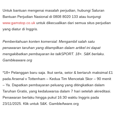
Untuk bantuan mengenai masalah perjudian, hubungi Saluran
Bantuan Perjudian Nasional di 0808 8020 133 atau kunjungi
www.gamstop.co.uk
untuk dikecualikan dari semua situs perjudian
yang diatur di Inggris.
Pemberitahuan konten komersial: Mengambil salah satu
penawaran taruhan yang ditampilkan dalam artikel ini dapat
mengakibatkan pembayaran ke talkSPORT. 18+. S&K berlaku.
Gambleaware.org
*18+ Pelanggan baru saja. Ikut serta, setor & bertaruh maksimal £1
pada Arsenal v Tottenham – Kedua Tim Mencetak Skor – 90 menit
– Ya. Dapatkan pembayaran peluang yang ditingkatkan dalam
Taruhan Gratis, yang kedaluwarsa dalam 7 hari setelah akreditasi.
Penawaran berlaku hingga pukul 16:30 waktu Inggris pada
23/11/2025. Klik untuk S&K. GambleAware.org