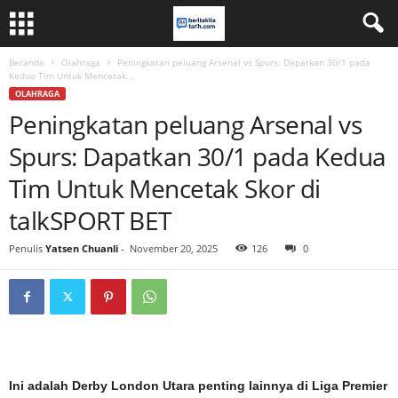
Beranda
Olahraga
Peningkatan peluang Arsenal vs Spurs: Dapatkan 30/1 pada
Kedua Tim Untuk Mencetak...
OLAHRAGA
Peningkatan peluang Arsenal vs
Spurs: Dapatkan 30/1 pada Kedua
Tim Untuk Mencetak Skor di
talkSPORT BET
Penulis
Yatsen Chuanli
-
November 20, 2025
126
0
Ini adalah Derby London Utara penting lainnya di Liga Premier