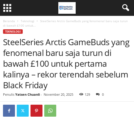
Beranda
Teknologi
SteelSeries Arctis GameBuds yang fenomenal baru saja turun
di bawah £100 untuk...
TEKNOLOGI
SteelSeries Arctis GameBuds yang
fenomenal baru saja turun di
bawah £100 untuk pertama
kalinya – rekor terendah sebelum
Black Friday
Penulis
Yatsen Chuanli
-
November 20, 2025
129
0