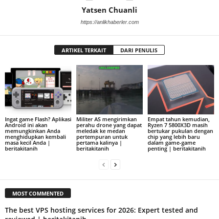
Yatsen Chuanli
https://anlikhaberler.com
ARTIKEL TERKAIT
DARI PENULIS
Ingat game Flash? Aplikasi
Militer AS mengirimkan
Empat tahun kemudian,
Android ini akan
perahu drone yang dapat
Ryzen 7 5800X3D masih
memungkinkan Anda
meledak ke medan
bertukar pukulan dengan
menghidupkan kembali
pertempuran untuk
chip yang lebih baru
masa kecil Anda |
pertama kalinya |
dalam game-game
beritakitanih
beritakitanih
penting | beritakitanih
MOST COMMENTED
The best VPS hosting services for 2026: Expert tested and