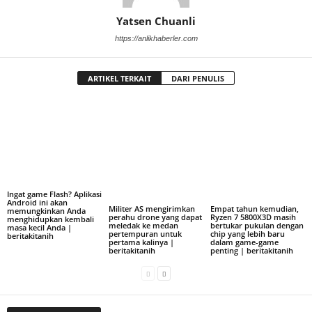
Yatsen Chuanli
https://anlikhaberler.com
ARTIKEL TERKAIT
DARI PENULIS
Ingat game Flash? Aplikasi
Android ini akan
Militer AS mengirimkan
Empat tahun kemudian,
memungkinkan Anda
perahu drone yang dapat
Ryzen 7 5800X3D masih
menghidupkan kembali
meledak ke medan
bertukar pukulan dengan
masa kecil Anda |
pertempuran untuk
chip yang lebih baru
beritakitanih
pertama kalinya |
dalam game-game
beritakitanih
penting | beritakitanih