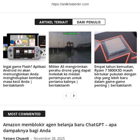
https://anlikhaberler.com
ARTIKEL TERKAIT
DARI PENULIS
Ingat game Flash? Aplikasi
Militer AS mengirimkan
Empat tahun kemudian,
Android ini akan
perahu drone yang dapat
Ryzen 7 5800X3D masih
memungkinkan Anda
meledak ke medan
bertukar pukulan dengan
menghidupkan kembali
pertempuran untuk
chip yang lebih baru
masa kecil Anda |
pertama kalinya |
dalam game-game
beritakitanih
beritakitanih
penting | beritakitanih
MOST COMMENTED
Amazon memblokir agen belanja baru ChatGPT – apa
dampaknya bagi Anda
Yatsen Chuanli
-
November 28, 2025