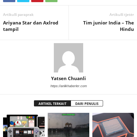
Artikulli paraprak
Artikulli tjetër
Ariyana Star dan Axlrod
Tim junior India – The
tampil
Hindu
Yatsen Chuanli
https://anlikhaberler.com
ARTIKEL TERKAIT
DARI PENULIS