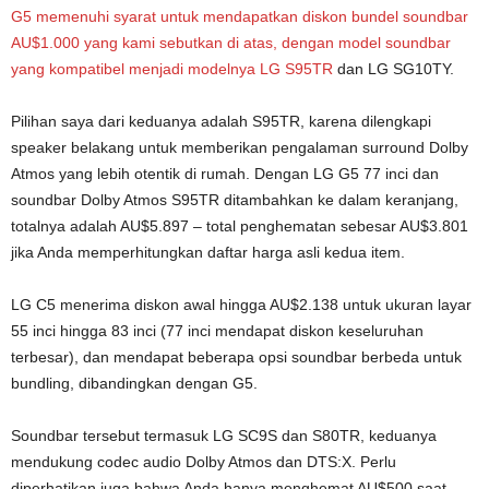
G5 memenuhi syarat untuk mendapatkan diskon bundel soundbar
AU$1.000 yang kami sebutkan di atas, dengan model soundbar
yang kompatibel menjadi modelnya
LG S95TR
dan LG SG10TY.
Pilihan saya dari keduanya adalah S95TR, karena dilengkapi
speaker belakang untuk memberikan pengalaman surround Dolby
Atmos yang lebih otentik di rumah. Dengan LG G5 77 inci dan
soundbar Dolby Atmos S95TR ditambahkan ke dalam keranjang,
totalnya adalah AU$5.897 – total penghematan sebesar AU$3.801
jika Anda memperhitungkan daftar harga asli kedua item.
LG C5 menerima diskon awal hingga AU$2.138 untuk ukuran layar
55 inci hingga 83 inci (77 inci mendapat diskon keseluruhan
terbesar), dan mendapat beberapa opsi soundbar berbeda untuk
bundling, dibandingkan dengan G5.
Soundbar tersebut termasuk LG SC9S dan S80TR, keduanya
mendukung codec audio Dolby Atmos dan DTS:X. Perlu
diperhatikan juga bahwa Anda hanya menghemat AU$500 saat