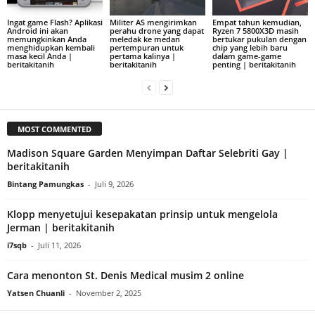
Ingat game Flash? Aplikasi
Militer AS mengirimkan
Empat tahun kemudian,
Android ini akan
perahu drone yang dapat
Ryzen 7 5800X3D masih
memungkinkan Anda
meledak ke medan
bertukar pukulan dengan
menghidupkan kembali
pertempuran untuk
chip yang lebih baru
masa kecil Anda |
pertama kalinya |
dalam game-game
beritakitanih
beritakitanih
penting | beritakitanih
MOST COMMENTED
Madison Square Garden Menyimpan Daftar Selebriti Gay |
beritakitanih
Bintang Pamungkas
-
Juli 9, 2026
Klopp menyetujui kesepakatan prinsip untuk mengelola
Jerman | beritakitanih
i7sqb
-
Juli 11, 2026
Cara menonton St. Denis Medical musim 2 online
Yatsen Chuanli
-
November 2, 2025