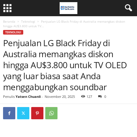
Beranda
Teknologi
Penjualan LG Black Friday di Australia memangkas diskon
hingga AU$3.800 untuk TV...
TEKNOLOGI
Penjualan LG Black Friday di
Australia memangkas diskon
hingga AU$3.800 untuk TV OLED
yang luar biasa saat Anda
menggabungkan soundbar
Penulis
Yatsen Chuanli
-
November 20, 2025
127
0