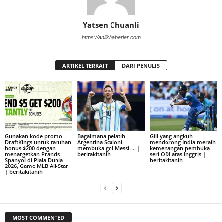
Yatsen Chuanli
https://anlikhaberler.com
ARTIKEL TERKAIT
DARI PENULIS
Gunakan kode promo
Bagaimana pelatih
Gill yang angkuh
DraftKings untuk taruhan
Argentina Scaloni
mendorong India meraih
bonus $200 dengan
membuka gol Messi-… |
kemenangan pembuka
menargetkan Prancis-
beritakitanih
seri ODI atas Inggris |
Spanyol di Piala Dunia
beritakitanih
2026, Game MLB All-Star
| beritakitanih
MOST COMMENTED