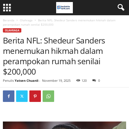
Beranda
Olahraga
Berita NFL: Shedeur Sanders menemukan hikmah dalam
perampokan rumah senilai $200,000
OLAHRAGA
Berita NFL: Shedeur Sanders
menemukan hikmah dalam
perampokan rumah senilai
$200,000
Penulis
Yatsen Chuanli
-
November 19, 2025
120
0