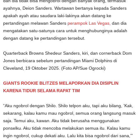
dan dia tidak bisa mengobrol dengan banyak orang, termasuk
ayahnya, Deion Sanders. Wartawan bertanya kepada Sanders
apakah ayah atau saudara laki-lakinya akan datang ke
pertandingan melawan Sanders
perampok Las Vegas,
dan dia
mengatakan satu-satunya cara untuk menghubunginya adalah
dengan datang ke pertandingan tersebut.
Quarterback Browns Shedeur Sanders, kiri, dan cornerback Dom
Jones berbicara sebelum pertandingan Miami Dolphins di
Cleveland, 19 Oktober 2025.
(Foto AP/Sue Ogrocki)
GIANTS ROOKIE BLITZES MELAPORKAN DIA DISIPLIN
KARENA TIDUR SELAMA RAPAT TIM
“Aku ngobrol dengan Shilo. Shilo telpon aku, tapi aku bilang, ‘Kak,
sekarang, kalau kamu mau ngobrol, semua orang langsung masuk
saja. Temui aku, kawan. Aku tidak berusaha menggunakan
ponselku. Aku tidak mencoba melakukan semua itu. Kalau kamu
ingin ngobrol, cukup dekati aku. Lalu kita bisa ngobrol dari sana,'”