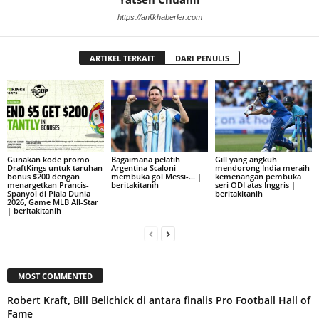
https://anlikhaberler.com
ARTIKEL TERKAIT
DARI PENULIS
Gunakan kode promo
Bagaimana pelatih
Gill yang angkuh
DraftKings untuk taruhan
Argentina Scaloni
mendorong India meraih
bonus $200 dengan
membuka gol Messi-… |
kemenangan pembuka
menargetkan Prancis-
beritakitanih
seri ODI atas Inggris |
Spanyol di Piala Dunia
beritakitanih
2026, Game MLB All-Star
| beritakitanih
MOST COMMENTED
Robert Kraft, Bill Belichick di antara finalis Pro Football Hall of
Fame