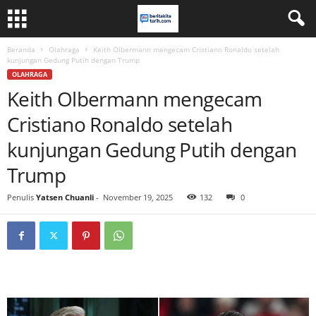
Beranda
Olahraga
Keith Olbermann mengecam Cristiano Ronaldo setelah
kunjungan Gedung Putih dengan Trump
OLAHRAGA
Keith Olbermann mengecam
Cristiano Ronaldo setelah
kunjungan Gedung Putih dengan
Trump
Penulis
Yatsen Chuanli
-
November 19, 2025
132
0