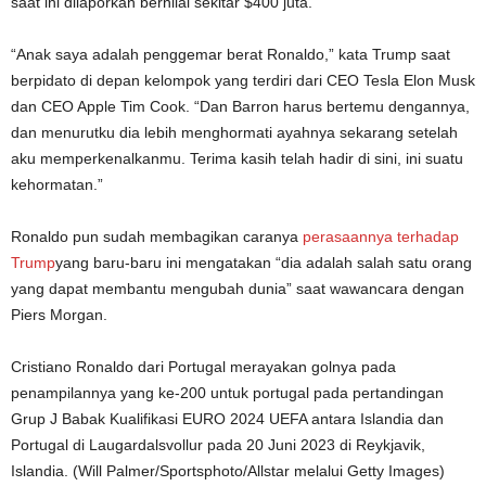
saat ini dilaporkan bernilai sekitar $400 juta.
“Anak saya adalah penggemar berat Ronaldo,” kata Trump saat
berpidato di depan kelompok yang terdiri dari CEO Tesla Elon Musk
dan CEO Apple Tim Cook. “Dan Barron harus bertemu dengannya,
dan menurutku dia lebih menghormati ayahnya sekarang setelah
aku memperkenalkanmu. Terima kasih telah hadir di sini, ini suatu
kehormatan.”
Ronaldo pun sudah membagikan caranya
perasaannya terhadap
Trump
yang baru-baru ini mengatakan “dia adalah salah satu orang
yang dapat membantu mengubah dunia” saat wawancara dengan
Piers Morgan.
Cristiano Ronaldo dari Portugal merayakan golnya pada
penampilannya yang ke-200 untuk portugal pada pertandingan
Grup J Babak Kualifikasi EURO 2024 UEFA antara Islandia dan
Portugal di Laugardalsvollur pada 20 Juni 2023 di Reykjavik,
Islandia.
(Will Palmer/Sportsphoto/Allstar melalui Getty Images)