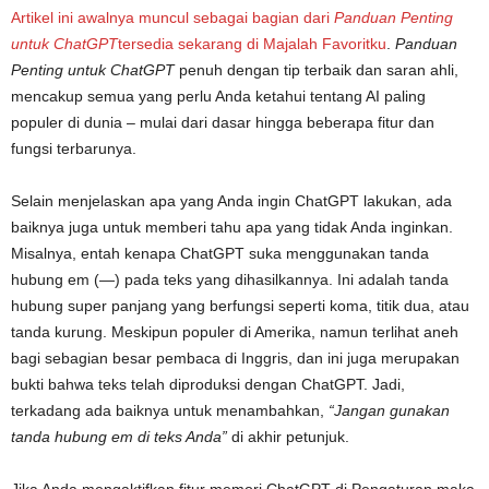
Artikel ini awalnya muncul sebagai bagian dari
Panduan Penting
untuk ChatGPT
tersedia sekarang di
Majalah Favoritku
.
Panduan
Penting untuk ChatGPT
penuh dengan tip terbaik dan saran ahli,
mencakup semua yang perlu Anda ketahui tentang AI paling
populer di dunia – mulai dari dasar hingga beberapa fitur dan
fungsi terbarunya.
Selain menjelaskan apa yang Anda ingin ChatGPT lakukan, ada
baiknya juga untuk memberi tahu apa yang tidak Anda inginkan.
Misalnya, entah kenapa ChatGPT suka menggunakan tanda
hubung em (—) pada teks yang dihasilkannya. Ini adalah tanda
hubung super panjang yang berfungsi seperti koma, titik dua, atau
tanda kurung. Meskipun populer di Amerika, namun terlihat aneh
bagi sebagian besar pembaca di Inggris, dan ini juga merupakan
bukti bahwa teks telah diproduksi dengan ChatGPT. Jadi,
terkadang ada baiknya untuk menambahkan,
“Jangan gunakan
tanda hubung em di teks Anda”
di akhir petunjuk.
Jika Anda mengaktifkan fitur memori ChatGPT di Pengaturan maka