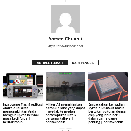
Yatsen Chuanli
https://anlikhaberler.com
ARTIKEL TERKAIT
DARI PENULIS
Ingat game Flash? Aplikasi
Militer AS mengirimkan
Empat tahun kemudian,
Android ini akan
perahu drone yang dapat
Ryzen 7 5800X3D masih
memungkinkan Anda
meledak ke medan
bertukar pukulan dengan
menghidupkan kembali
pertempuran untuk
chip yang lebih baru
masa kecil Anda |
pertama kalinya |
dalam game-game
beritakitanih
beritakitanih
penting | beritakitanih