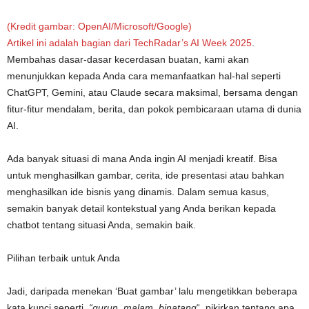
(Kredit gambar: OpenAI/Microsoft/Google)
Artikel ini adalah bagian dari
TechRadar’s AI Week 2025
.
Membahas dasar-dasar kecerdasan buatan, kami akan
menunjukkan kepada Anda cara memanfaatkan hal-hal seperti
ChatGPT, Gemini, atau Claude secara maksimal, bersama dengan
fitur-fitur mendalam, berita, dan pokok pembicaraan utama di dunia
AI.
Ada banyak situasi di mana Anda ingin AI menjadi kreatif. Bisa
untuk menghasilkan gambar, cerita, ide presentasi atau bahkan
menghasilkan ide bisnis yang dinamis. Dalam semua kasus,
semakin banyak detail kontekstual yang Anda berikan kepada
chatbot tentang situasi Anda, semakin baik.
Pilihan terbaik untuk Anda
Jadi, daripada menekan ‘Buat gambar’ lalu mengetikkan beberapa
kata kunci seperti,
“gurun, malam, binatang
“, pikirkan tentang apa