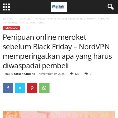
Beranda
Teknologi
Penipuan online meroket sebelum Black Friday – NordVPN
memperingatkan apa yang harus...
TEKNOLOGI
Penipuan online meroket
sebelum Black Friday – NordVPN
memperingatkan apa yang harus
diwaspadai pembeli
Penulis
Yatsen Chuanli
-
November 19, 2025
127
0