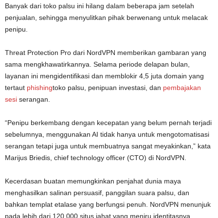
Banyak dari toko palsu ini hilang dalam beberapa jam setelah
penjualan, sehingga menyulitkan pihak berwenang untuk melacak
penipu.
Threat Protection Pro dari NordVPN memberikan gambaran yang
sama mengkhawatirkannya. Selama periode delapan bulan,
layanan ini mengidentifikasi dan memblokir 4,5 juta domain yang
tertaut
phishing
toko palsu, penipuan investasi, dan
pembajakan
sesi
serangan.
“Penipu berkembang dengan kecepatan yang belum pernah terjadi
sebelumnya, menggunakan AI tidak hanya untuk mengotomatisasi
serangan tetapi juga untuk membuatnya sangat meyakinkan,” kata
Marijus Briedis, chief technology officer (CTO) di NordVPN.
Kecerdasan buatan memungkinkan penjahat dunia maya
menghasilkan salinan persuasif, panggilan suara palsu, dan
bahkan templat etalase yang berfungsi penuh. NordVPN menunjuk
pada lebih dari 120.000 situs jahat yang meniru identitasnya