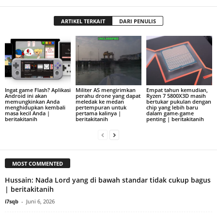
ARTIKEL TERKAIT
DARI PENULIS
Ingat game Flash? Aplikasi
Militer AS mengirimkan
Empat tahun kemudian,
Android ini akan
perahu drone yang dapat
Ryzen 7 5800X3D masih
memungkinkan Anda
meledak ke medan
bertukar pukulan dengan
menghidupkan kembali
pertempuran untuk
chip yang lebih baru
masa kecil Anda |
pertama kalinya |
dalam game-game
beritakitanih
beritakitanih
penting | beritakitanih
MOST COMMENTED
Hussain: Nada Lord yang di bawah standar tidak cukup bagus
| beritakitanih
i7sqb
-
Juni 6, 2026