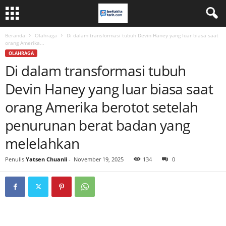
Beranda
Olahraga
Di dalam transformasi tubuh Devin Haney yang luar biasa saat
orang Amerika...
OLAHRAGA
Di dalam transformasi tubuh
Devin Haney yang luar biasa saat
orang Amerika berotot setelah
penurunan berat badan yang
melelahkan
Penulis
Yatsen Chuanli
-
November 19, 2025
134
0