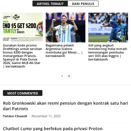
ARTIKEL TERKAIT
DARI PENULIS
Gunakan kode promo
Bagaimana pelatih
Gill yang angkuh
DraftKings untuk taruhan
Argentina Scaloni
mendorong India meraih
bonus $200 dengan
membuka gol Messi-… |
kemenangan pembuka
menargetkan Prancis-
beritakitanih
seri ODI atas Inggris |
Spanyol di Piala Dunia
beritakitanih
2026, Game MLB All-Star
| beritakitanih
MOST COMMENTED
Rob Gronkowski akan resmi pensiun dengan kontrak satu hari
dari Patriots
Yatsen Chuanli
-
November 11, 2025
Chatbot Lumo yang berfokus pada privasi Proton