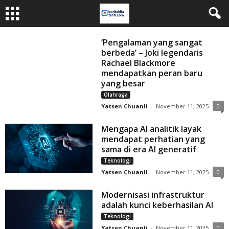
‘Pengalaman yang sangat
berbeda’ – Joki legendaris
Rachael Blackmore
mendapatkan peran baru
yang besar
Olahraga
Yatsen Chuanli
-
November 11, 2025
0
Mengapa AI analitik layak
mendapat perhatian yang
sama di era AI generatif
Teknologi
Yatsen Chuanli
-
November 11, 2025
0
Modernisasi infrastruktur
adalah kunci keberhasilan AI
Teknologi
Yatsen Chuanli
-
November 11, 2025
0