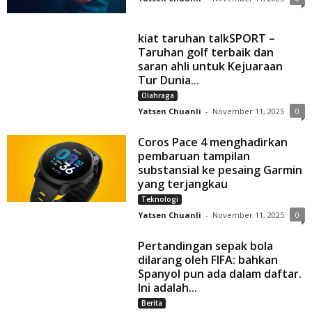
kiat taruhan talkSPORT –
Taruhan golf terbaik dan
saran ahli untuk Kejuaraan
Tur Dunia...
Olahraga
Yatsen Chuanli
-
November 11, 2025
0
Coros Pace 4 menghadirkan
pembaruan tampilan
substansial ke pesaing Garmin
yang terjangkau
Teknologi
Yatsen Chuanli
-
November 11, 2025
0
Pertandingan sepak bola
dilarang oleh FIFA: bahkan
Spanyol pun ada dalam daftar.
Ini adalah...
Berita