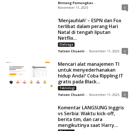
Bintang Pamungkas
-
November 11, 2025
0
‘Menjauhlah’ – ESPN dan Fox
terlibat dalam perang Hari
Natal di tengah liputan
Netflix...
Olahraga
Yatsen Chuanli
-
November 11, 2025
0
Mencari alat manajemen TI
untuk menyederhanakan
hidup Anda? Coba Rippling IT
gratis pada Black...
Teknologi
Yatsen Chuanli
-
November 11, 2025
0
Komentar LANGSUNG Inggris
vs Serbia: Waktu kick-off,
berita tim, dan cara
mengikutinya saat Harry...