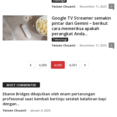
Olahraga
Yatsen Chuanli
-
November 11, 2025
0
Google TV Streamer semakin
pintar dari Gemini – berikut
cara memeriksa apakah
perangkat Anda...
Teknologi
Yatsen Chuanli
-
November 11, 2025
0
4,089
4,090
4,091
MOST COMMENTED
Ebanie Bridges dikejutkan oleh enam pertarungan
profesional saat kembali bertinju setelah kelahiran bayi
dengan...
Yatsen Chuanli
-
Januari 4, 2026