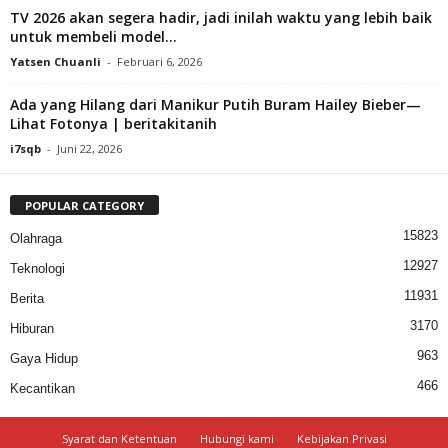
TV 2026 akan segera hadir, jadi inilah waktu yang lebih baik
untuk membeli model...
Yatsen Chuanli
-
Februari 6, 2026
Ada yang Hilang dari Manikur Putih Buram Hailey Bieber—
Lihat Fotonya | beritakitanih
i7sqb
-
Juni 22, 2026
POPULAR CATEGORY
15823
Olahraga
12927
Teknologi
11931
Berita
3170
Hiburan
963
Gaya Hidup
466
Kecantikan
Syarat dan Ketentuan
Hubungi kami
Kebijakan Privasi